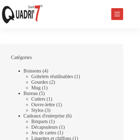
Passer
au
contenu
Catégories
4
Boissons
4
produits
1
Gobelets réutilisables
1
2
produit
Gourdes
2
1
produits
Mug
1
5
produit
Bureau
5
produits
1
Cutters
1
produit
1
Ouvre-lettre
1
3
produit
Stylos
3
produits
6
Cadeaux d'entreprise
6
1
produits
Briquets
1
produit
1
Décapsuleurs
1
1
produit
Jeu de cartes
1
produit
1
Lingettes et chiffons
1