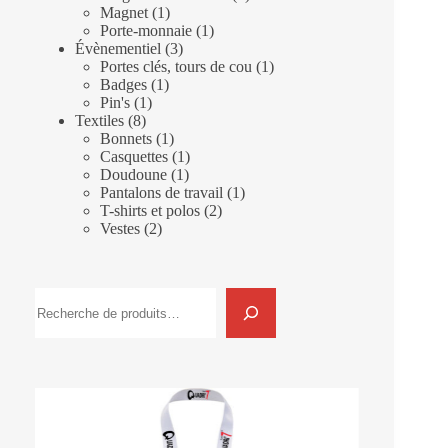
1
produit
Magnet
1
produit
1
Porte-monnaie
1
3
produit
Évènementiel
3
produits
1
Portes clés, tours de cou
1
1
produit
Badges
1
1
produit
Pin's
1
8
produit
Textiles
8
produits
1
Bonnets
1
produit
1
Casquettes
1
1
produit
Doudoune
1
produit
1
Pantalons de travail
1
2
produit
T-shirts et polos
2
2
produits
Vestes
2
produits
Rechercher