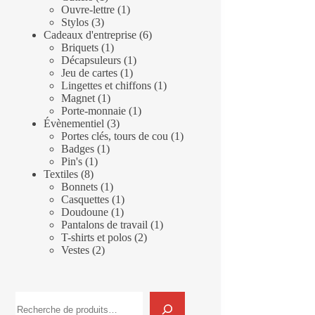
produit
1
Ouvre-lettre
1
3
produit
Stylos
3
produits
6
Cadeaux d'entreprise
6
1
produits
Briquets
1
produit
1
Décapsuleurs
1
1
produit
Jeu de cartes
1
produit
1
Lingettes et chiffons
1
1
produit
Magnet
1
produit
1
Porte-monnaie
1
3
produit
Évènementiel
3
produits
1
Portes clés, tours de cou
1
1
produit
Badges
1
1
produit
Pin's
1
8
produit
Textiles
8
produits
1
Bonnets
1
produit
1
Casquettes
1
1
produit
Doudoune
1
produit
1
Pantalons de travail
1
2
produit
T-shirts et polos
2
2
produits
Vestes
2
produits
Rechercher