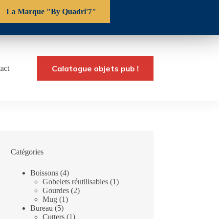
La Marque "By Quadri'7"
Calatogue objets pub !
act
Catégories
4
Boissons
4
produits
1
Gobelets réutilisables
1
2
produit
Gourdes
2
1
produits
Mug
1
5
produit
Bureau
5
produits
1
Cutters
1