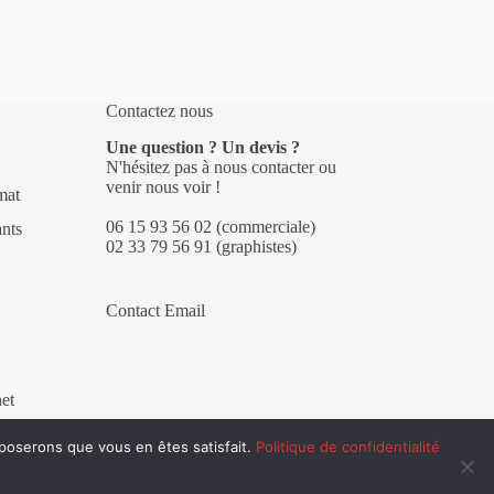
Contactez nous
Une question ? Un devis ?
N'hésitez pas à nous contacter ou
venir nous voir !
mat
06 15 93 56 02
(commerciale)
ants
02 33 79 56 91
(graphistes)
Contact Email
net
pposerons que vous en êtes satisfait.
Politique de confidentialité
Mentions légales