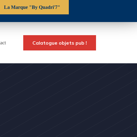
La Marque "By Quadri'7"
Calatogue objets pub !
act