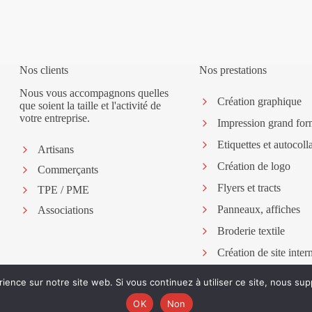
Nos clients
Nos prestations
Nous vous accompagnons quelles
Création graphique
que soient la taille et l'activité de
votre entreprise.
Impression grand for
Etiquettes et autocoll
Artisans
Création de logo
Commerçants
Flyers et tracts
TPE / PME
Panneaux, affiches
Associations
Broderie textile
Création de site inter
Flocage véhicules
rience sur notre site web. Si vous continuez à utiliser ce site, nous su
OK
Non
pression et création graphique à St-Pair-sur-Mer | Manche - 50 |