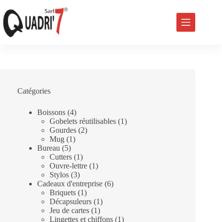
Passer
au
contenu
Catégories
4
Boissons
4
produits
1
Gobelets réutilisables
1
2
produit
Gourdes
2
1
produits
Mug
1
5
produit
Bureau
5
produits
1
Cutters
1
produit
1
Ouvre-lettre
1
3
produit
Stylos
3
produits
6
Cadeaux d'entreprise
6
1
produits
Briquets
1
produit
1
Décapsuleurs
1
1
produit
Jeu de cartes
1
produit
1
Lingettes et chiffons
1