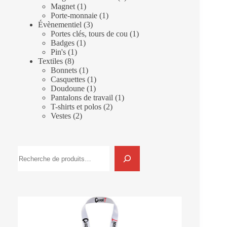
1
produit
Magnet
1
produit
1
Porte-monnaie
1
3
produit
Évènementiel
3
produits
1
Portes clés, tours de cou
1
1
produit
Badges
1
1
produit
Pin's
1
8
produit
Textiles
8
produits
1
Bonnets
1
produit
1
Casquettes
1
1
produit
Doudoune
1
produit
1
Pantalons de travail
1
2
produit
T-shirts et polos
2
2
produits
Vestes
2
produits
Rechercher